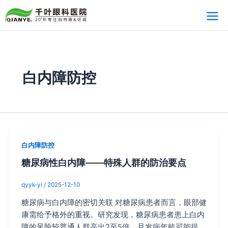
跳
Post
Mai
至
pagination
Men
内
容
白内障防控
白内障防控
糖尿病性白内障——特殊人群的防治要点
qyyk-yi
/
2025-12-10
糖尿病与白内障的密切关联 对糖尿病患者而言，眼部健
康需给予格外的重视。研究发现，糖尿病患者患上白内
障的风险较普通人群高出2至5倍，且发病年龄可能提