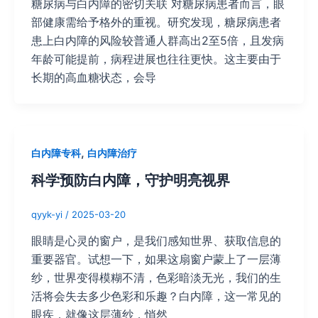
糖尿病与白内障的密切关联 对糖尿病患者而言，眼
部健康需给予格外的重视。研究发现，糖尿病患者
患上白内障的风险较普通人群高出2至5倍，且发病
年龄可能提前，病程进展也往往更快。这主要由于
长期的高血糖状态，会导
,
白内障专科
白内障治疗
科学预防白内障，守护明亮视界
qyyk-yi
/
2025-03-20
眼睛是心灵的窗户，是我们感知世界、获取信息的
重要器官。试想一下，如果这扇窗户蒙上了一层薄
纱，世界变得模糊不清，色彩暗淡无光，我们的生
活将会失去多少色彩和乐趣？白内障，这一常见的
眼疾，就像这层薄纱，悄然