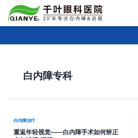
跳
Post
至
pagination
内
容
白内障专科
白内障治疗
重返年轻视觉——白内障手术如何矫正